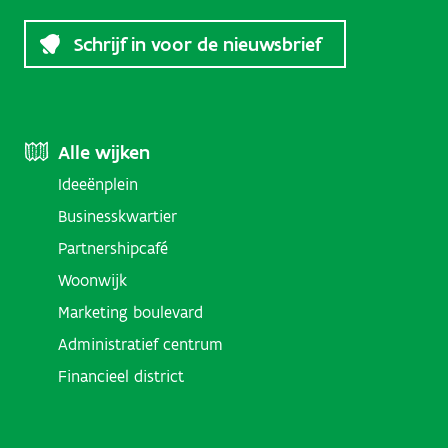
Schrijf in voor de nieuwsbrief
Footer
Alle wijken
Ideeënplein
Menu
Businesskwartier
(Districts)
Partnershipcafé
Woonwijk
Marketing boulevard
Administratief centrum
Financieel district