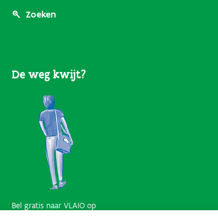
Footer
Zoeken
Menu
(User
De weg kwijt?
Links)
Bel gratis naar VLAIO op