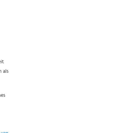
it
n als
mes