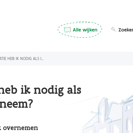
Main
Alle wijken
Zoeke
navigation
(Desktop)
 NODIG ALS IK EEN BEDRIJF OVERNEEM?
eb ik nodig als
erneem?
lt overnemen