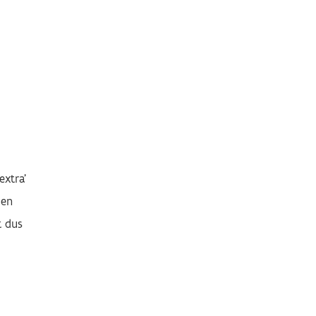
extra'
den
t dus