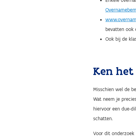
Enkele overna
Overnamebemi
www.overnam
bevatten ook 
Ook bij de kl
Ken het 
Misschien wel de be
Wat neem je precies 
hiervoor een due-di
schatten.
Voor dit onderzoek 