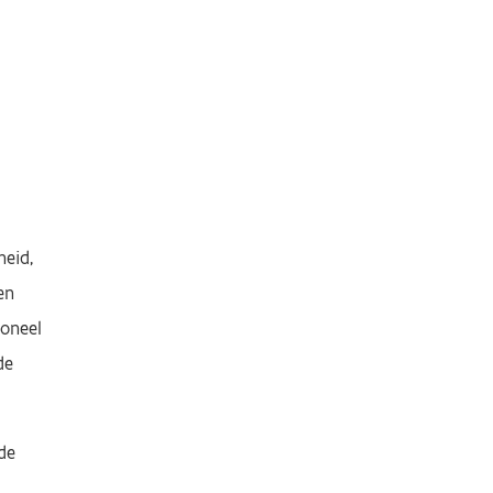
heid,
en
soneel
de
de