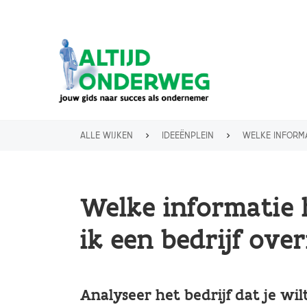
Overslaan
en
naar
de
inhoud
gaan
ALLE WIJKEN
IDEEËNPLEIN
WELKE INFORMATIE HEB IK
KRUIMELPAD
Welke informatie h
ik een bedrijf ov
Analyseer het bedrijf dat je wi