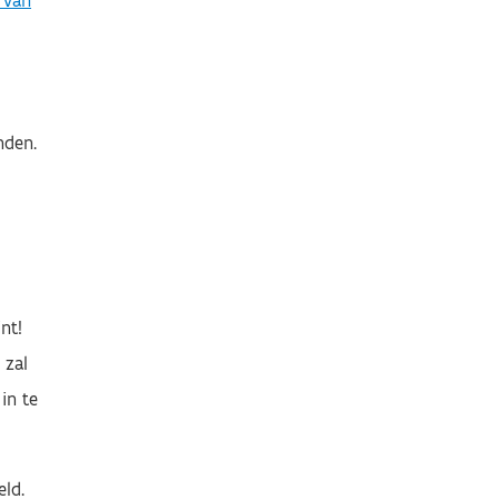
 van
nden.
nt!
 zal
in te
ld.