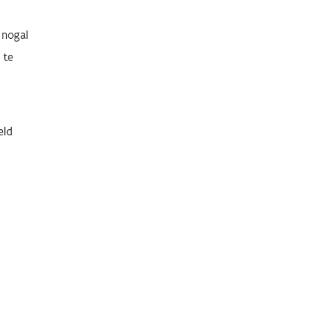
 nogal
 te
eld