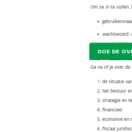
Om ze in te vullen,
gebruikersna
wachtwoord: 
DOE DE OV
Ga na of je over d
de situatie v
het bestuur e
strategie en b
financieel
economie en 
fiscaal juridi