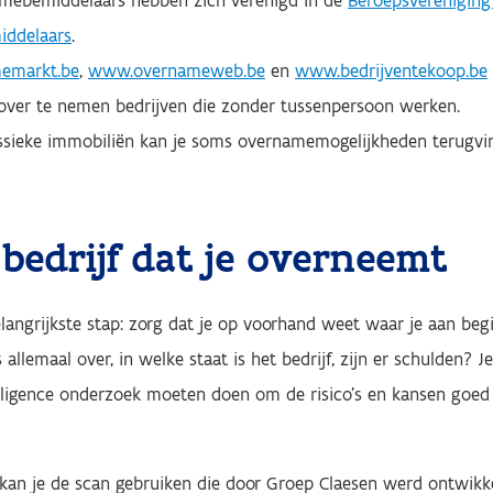
mebemiddelaars hebben zich verenigd in de
Beroepsvereniging
ddelaars
.
emarkt.be
,
www.overnameweb.be
en
www.bedrijventekoop.be
over te nemen bedrijven die zonder tussenpersoon werken.
assieke immobiliën kan je soms overnamemogelijkheden terugvi
bedrijf dat je overneemt
langrijkste stap: zorg dat je op voorhand weet waar je aan begi
allemaal over, in welke staat is het bedrijf, zijn er schulden? Je
lligence onderzoek moeten doen om de risico's en kansen goed 
kan je de scan gebruiken die door Groep Claesen werd ontwikke