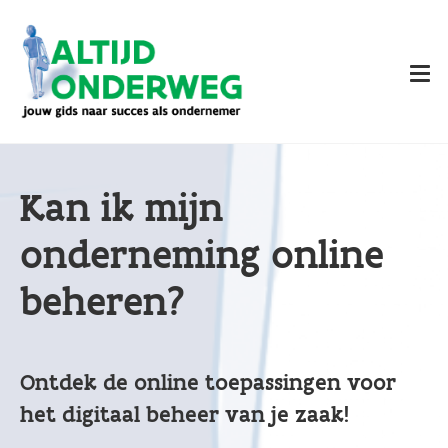
Overslaan
en
naar
de
inhoud
gaan
Kan ik mijn
onderneming online
beheren?
Ontdek de online toepassingen voor
het digitaal beheer van je zaak!