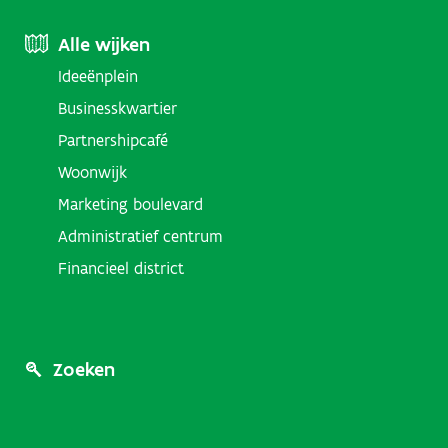
Footer
Alle wijken
Ideeënplein
Menu
Businesskwartier
(Districts)
Partnershipcafé
Woonwijk
Marketing boulevard
Administratief centrum
Financieel district
Footer
Zoeken
Menu