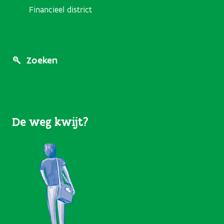
Financieel district
Footer
Zoeken
Menu
(User
De weg kwijt?
Links)