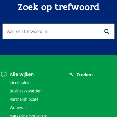
Zoek op trefwoord
Footer
Footer
Alle wijken
Zoeken
Ideeënplein
Menu
Menu
Businesskwartier
(Districts)
(User
Partnershipcafé
Woonwijk
Links)
Marketing boulevard