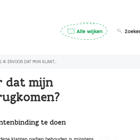
Main
Alle wijken
Zoeke
navigation
(Desktop)
RVOOR DAT MIJN KLANTEN BLIJVEN TERUGKOMEN?
r dat mijn
erugkomen?
antenbinding te doen
deze klanten nadien behouden is minstens