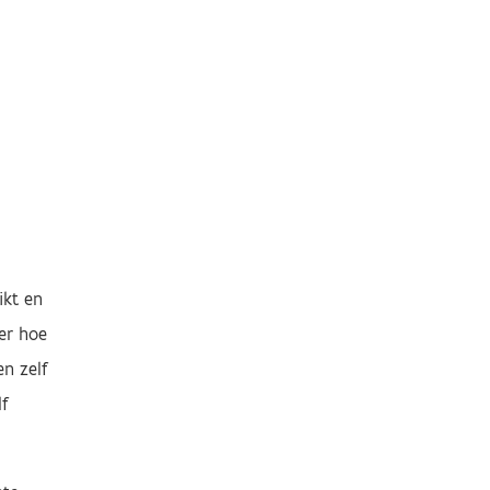
ikt en
er hoe
en zelf
f