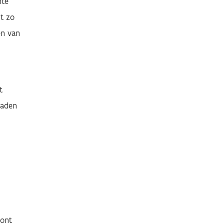
hte
t zo
en van
t
raden
oont