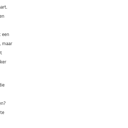
aart.
en
k een
, maar
t
eker
die
en?
 te