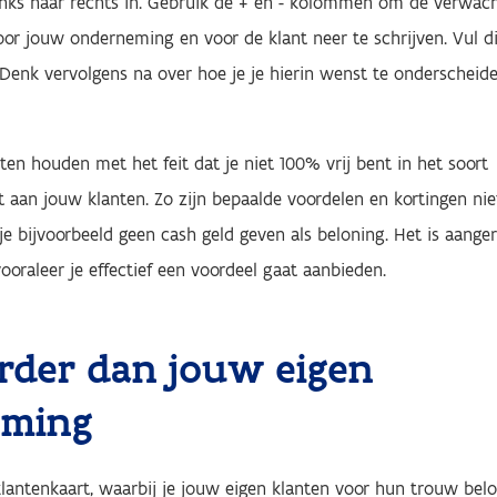
inks naar rechts in. Gebruik de + en - kolommen om de verwac
or jouw onderneming en voor de klant neer te schrijven. Vul di
. Denk vervolgens na over hoe je je hierin wenst te onderscheid
ten houden met het feit dat je niet 100% vrij bent in het soort
ft aan jouw klanten. Zo zijn bepaalde voordelen en kortingen nie
je bijvoorbeeld geen cash geld geven als beloning. Het is aange
vooraleer je effectief een voordeel gaat aanbieden.
rder dan jouw eigen
eming
klantenkaart, waarbij je jouw eigen klanten voor hun trouw bel