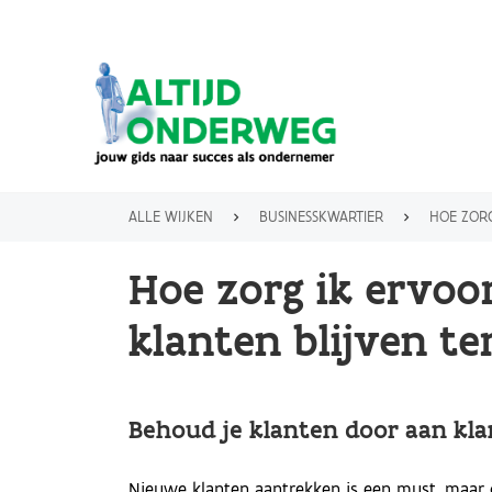
Overslaan
en
naar
de
inhoud
gaan
ALLE WIJKEN
BUSINESSKWARTIER
HOE ZORG IK E
KRUIMELPAD
Hoe zorg ik ervoo
klanten blijven t
Behoud je klanten door aan kl
Nieuwe klanten aantrekken is een must, maar 