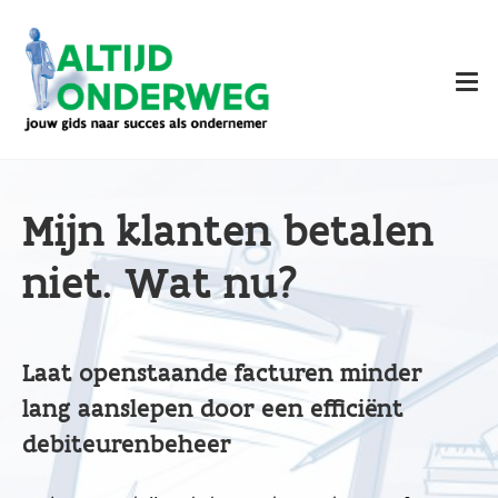
Overslaan
en
naar
de
inhoud
gaan
Mijn klanten betalen
niet. Wat nu?
Laat openstaande facturen minder
lang aanslepen door een efficiënt
debiteurenbeheer