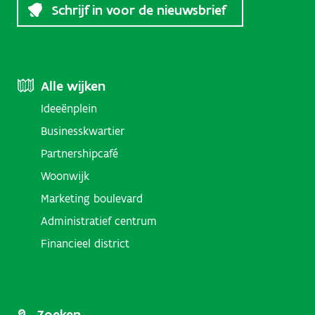
Schrijf in voor de nieuwsbrief
Footer
Alle wijken
Ideeënplein
Menu
Businesskwartier
(Districts)
Partnershipcafé
Woonwijk
Marketing boulevard
Administratief centrum
Financieel district
Zoeken