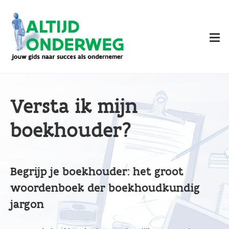
Overslaan
en
naar
de
inhoud
gaan
Versta ik mijn
boekhouder?
Begrijp je boekhouder: het groot
woordenboek der boekhoudkundig
jargon