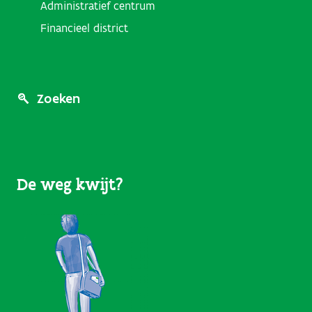
Administratief centrum
Financieel district
Footer
Zoeken
Menu
(User
De weg kwijt?
Links)