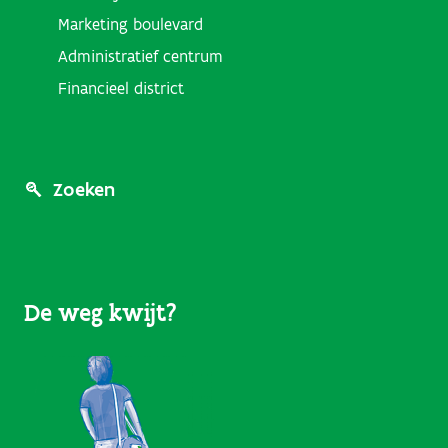
Marketing boulevard
Administratief centrum
Financieel district
Footer
Zoeken
Menu
(User
De weg kwijt?
Links)