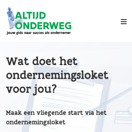
Overslaan
en
naar
de
inhoud
gaan
Wat doet het
ondernemingsloket
voor jou?
Maak een vliegende start via het
ondernemingsloket