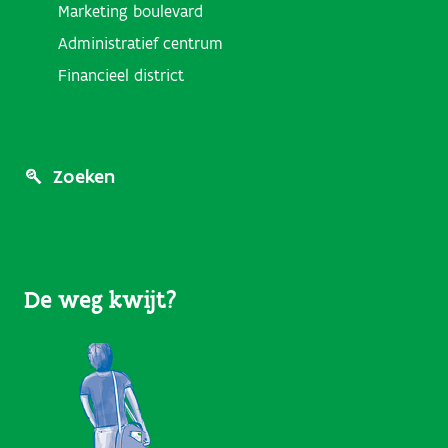
Marketing boulevard
Administratief centrum
Financieel district
Footer
Zoeken
Menu
(User
De weg kwijt?
Links)