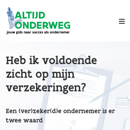
Overslaan
en
naar
de
inhoud
gaan
Heb ik voldoende
zicht op mijn
verzekeringen?
Een (ver)zeker(d)e ondernemer is er
twee waard