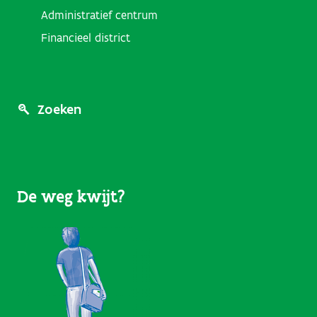
Administratief centrum
Financieel district
Footer
Zoeken
Menu
(User
De weg kwijt?
Links)